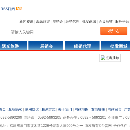
|
RSS订阅
新闻资讯
|
观光旅游
|
展销会
|
经销代理
|
批发商城
|
会员商铺
|
服务平台
观光旅游
展销会
经销代理
批发商城
范玮琪与黑人陈建州婚纱照
首页
|
版权隐私
|
使用协议
|
联系方式
|
关于我们
|
网站地图
|
友情链接
|
网站留言
|
广
92-5893200 网络部：0592-5893205 商务合作：0592－5893201 企业推广：0592
地址：福建省厦门市厦禾路1226号聚泰大厦909号之一 版权所有©台货网 合作伙伴