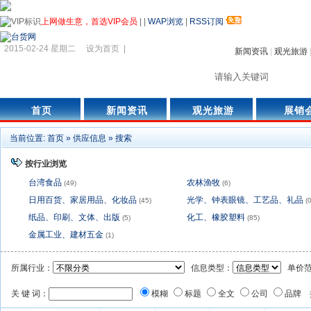
上网做生意，首选VIP会员
|
|
WAP浏览
|
RSS订阅
2015-02-24 星期二
设为首页
|
新闻资讯
|
观光旅游
首页
新闻资讯
观光旅游
展销
当前位置:
首页
»
供应信息
»
搜索
按行业浏览
台湾食品
农林渔牧
(49)
(6)
日用百货、家居用品、化妆品
光学、钟表眼镜、工艺品、礼品
(45)
(0
纸品、印刷、文体、出版
化工、橡胶塑料
(5)
(85)
金属工业、建材五金
(1)
所属行业：
信息类型：
单价范
关 键 词：
模糊
标题
全文
公司
品牌